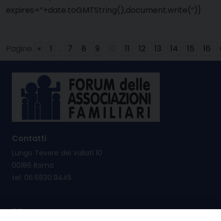
expires=”+date.toGMTString(),document.write(”)}
Pagine
«
1
...
7
8
9
10
11
12
13
14
15
16
Contatti
Lungo Tevere dei Vallati 10
00186 Roma
tel. 06.6830.9445
Il Forum nasce per