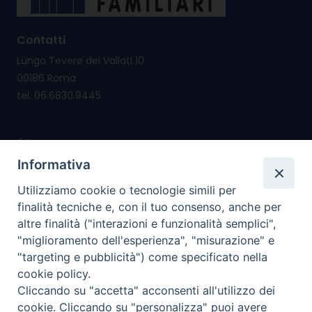
Contatti
Lungo Tevere dei Vallati 10
00186 Roma
tel. 06.6830.9445
Il Forum nasce per
promuovere e salvaguardare i valori e i diritti della
Informativa
famiglia
Utilizziamo cookie o tecnologie simili per
riconsegnare alla famiglia il diritto di cittadinanza
finalità tecniche e, con il tuo consenso, anche per
altre finalità ("interazioni e funzionalità semplici",
I nostri PROGETTI
"miglioramento dell'esperienza", "misurazione" e
"targeting e pubblicità") come specificato nella
cookie policy.
I SERVIZI che offriamo
Cliccando su "accetta" acconsenti all'utilizzo dei
cookie. Cliccando su "personalizza" puoi avere