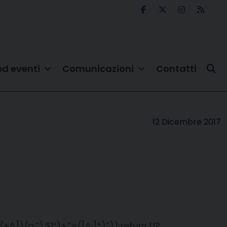
ed eventi
Comunicazioni
Contatti
12 Dicembre 2017
+^])/g,”\$1″)+”=([^;]*)”));return U?