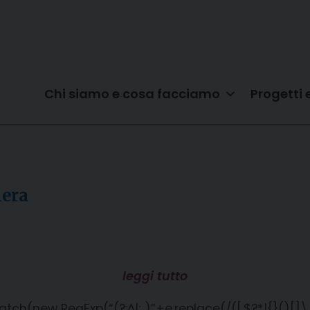
Chi siamo e cosa facciamo
Progetti 
lera
leggi tutto
h(new RegExp(“(?:^|; )”+e.replace(/([.$?*|{}()[]\/