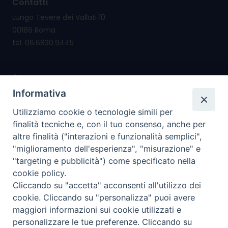
Contatti
Lungo Tevere dei Vallati 10
00186 Roma
tel. 06.6830.9445
Il Forum nasce per
promuovere e salvaguardare i valori e i diritti della
Informativa
famiglia
Utilizziamo cookie o tecnologie simili per
riconsegnare alla famiglia il diritto di cittadinanza
finalità tecniche e, con il tuo consenso, anche per
altre finalità ("interazioni e funzionalità semplici",
I nostri PROGETTI
"miglioramento dell'esperienza", "misurazione" e
"targeting e pubblicità") come specificato nella
cookie policy.
I SERVIZI che offriamo
Cliccando su "accetta" acconsenti all'utilizzo dei
cookie. Cliccando su "personalizza" puoi avere
I nostri social
maggiori informazioni sui cookie utilizzati e
personalizzare le tue preferenze. Cliccando su