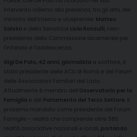
Paese, che De Palo ha ricordato nel suo
intervento odierno alla presenza, tra gli altri, del
ministro dell’Interno e vicepremier
Matteo
Salvini
e della Senatrice
Licia Ronzulli
, neo-
presidente della Commissione bicamerale per
l’infanzia e l’adolescenza.
Gigi De Palo, 42 anni, giornalista
e scrittore, è
stato presidente delle ACLI di Roma e del Forum
delle Associazioni Familiari del Lazio.
Attualmente è membro dell’
Osservatorio per la
Famiglia
e del
Parlamento del Terzo Settore
. Il
prossimo mandato come presidente del Forum
Famiglie – realtà che comprende oltre 580
realtà associative nazionali e locali,
portando