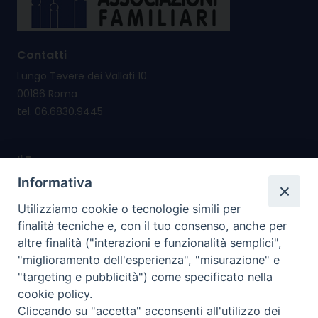
Contatti
Lungo Tevere dei Vallati 10
00186 Roma
tel. 06.6830.9445
Il Forum nasce per
promuovere e salvaguardare i valori e i diritti della
Informativa
famiglia
Utilizziamo cookie o tecnologie simili per
riconsegnare alla famiglia il diritto di cittadinanza
finalità tecniche e, con il tuo consenso, anche per
altre finalità ("interazioni e funzionalità semplici",
I nostri PROGETTI
"miglioramento dell'esperienza", "misurazione" e
"targeting e pubblicità") come specificato nella
cookie policy.
I SERVIZI che offriamo
Cliccando su "accetta" acconsenti all'utilizzo dei