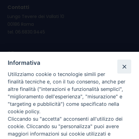
Contatti
Lungo Tevere dei Vallati 10
00186 Roma
tel. 06.6830.9445
Il Forum nasce per
promuovere e salvaguardare i valori e i diritti della
Informativa
famiglia
Utilizziamo cookie o tecnologie simili per
riconsegnare alla famiglia il diritto di cittadinanza
finalità tecniche e, con il tuo consenso, anche per
altre finalità ("interazioni e funzionalità semplici",
I nostri PROGETTI
"miglioramento dell'esperienza", "misurazione" e
"targeting e pubblicità") come specificato nella
cookie policy.
I SERVIZI che offriamo
Cliccando su "accetta" acconsenti all'utilizzo dei
cookie. Cliccando su "personalizza" puoi avere
I nostri social
maggiori informazioni sui cookie utilizzati e