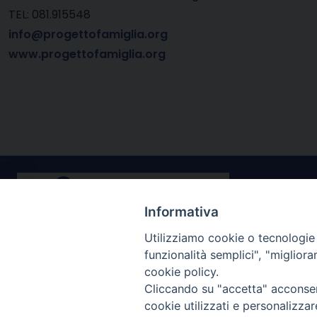
TEL: 081.915548
info@progettofamiglia.org
www.progettofamiglia.org
Informativa
Utilizziamo cookie o tecnologie s
funzionalità semplici", "miglior
Contatti
Il Forum na
cookie policy.
promuovere e 
Lungo Tevere dei Vallati 10
Cliccando su "accetta" acconsent
diritti della f
00186 Roma
cookie utilizzati e personalizza
riconsegnare a