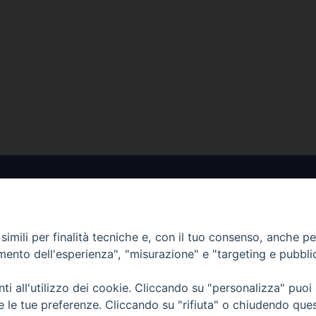
imili per finalità tecniche e, con il tuo consenso, anche per 
amento dell'esperienza", "misurazione" e "targeting e pubbli
sce per
I nostri PROGETTI
salvaguardare i valori e i
i all'utilizzo dei cookie. Cliccando su "personalizza" puoi
amiglia
re le tue preferenze. Cliccando su "rifiuta" o chiudendo que
I SERVIZI che offriamo
lla famiglia il diritto di