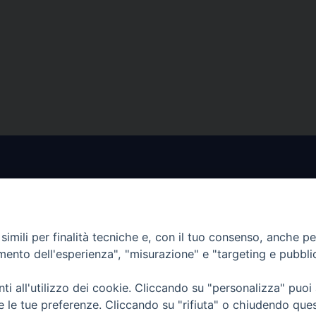
imili per finalità tecniche e, con il tuo consenso, anche per 
sce per
I nostri PROGETTI
amento dell'esperienza", "misurazione" e "targeting e pubbli
salvaguardare i valori e i
amiglia
I SERVIZI che offriamo
i all'utilizzo dei cookie. Cliccando su "personalizza" puoi
lla famiglia il diritto di
re le tue preferenze. Cliccando su "rifiuta" o chiudendo que