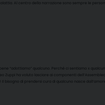
alattia. Al centro della narrazione sono sempre le persone, 
bene “adottiamo” qualcuno. Perché ci sentiamo x qualcuno
eo Zuppi ha voluto lasciare ai componenti dell’Assemblea
 Il bisogno di prendersi cura di qualcuno nasce dall’amo