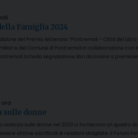
oli
della Famiglia 2024
edizione del Premio letterario “Pontremoli – Città del Libro 
miliari e del Comune di Pontremoli in collaborazione con l
Pontremoli Scheda segnalazione libri da inviare a premio
 ora
a sulle donne
 alla violenza sulle donne nel 2023 ci forniscono un quadr
sere vittime sacrificali di relazioni sbagliate. Il Forum fami