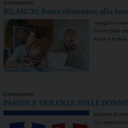
Comunicati
BILANCIO. Basta elemosine, alla fami
«Leggiamo varie
Forum delle asso
si può e si dev
Comunicati
PARITA’ E VIOLENZA SULLE DONNE. G
Riunione di ins
tra i sessi e i