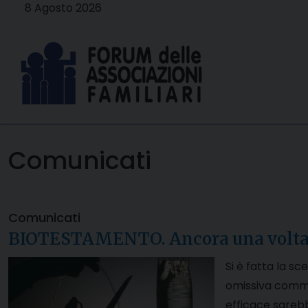
Skip
8 Agosto 2026
to
content
Comunicati
Comunicati
BIOTESTAMENTO. Ancora una volta si è
Si è fatta la s
omissiva commen
efficace sarebb