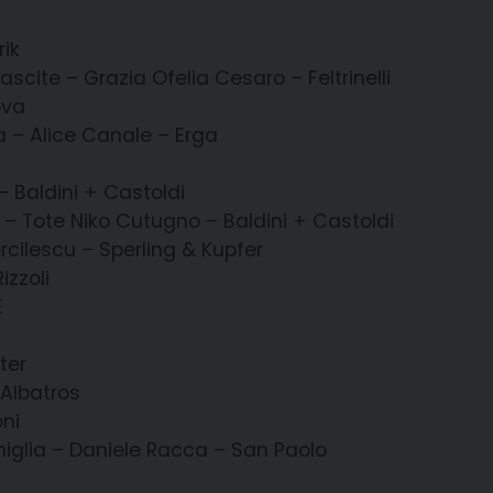
rik
nascite – Grazia Ofelia Cesaro – Feltrinelli
ova
 – Alice Canale – Erga
– Baldini + Castoldi
re – Tote Niko Cutugno – Baldini + Castoldi
orcilescu – Sperling & Kupfer
izzoli
E
ter
 Albatros
oni
amiglia – Daniele Racca – San Paolo