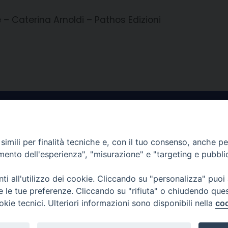
e – Caterina Arnoldi – Pathos Edizioni
imili per finalità tecniche e, con il tuo consenso, anche per 
amento dell'esperienza", "misurazione" e "targeting e pubbli
sce per
I nostri PROGETTI
i all'utilizzo dei cookie. Cliccando su "personalizza" puoi
salvaguardare i valori e i
re le tue preferenze. Cliccando su "rifiuta" o chiudendo que
amiglia
I SERVIZI che offriamo
okie tecnici. Ulteriori informazioni sono disponibili nella
coo
lla famiglia il diritto di