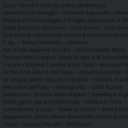
Ecco i diciotto titoli (in ordine alfabetico):
Abbraccio di famiglia – Stefania Squarcini – Kime
Ballare sotto la pioggia. Famiglie, separazioni e ri
Dalla pancia e dal cuore – Luca Russo – Citta Nu
Due anime. Legami che curano e cambiano la vita
E se… – Elena Chimetto – Albatros
Fai un bel respiro e ascolta – Donata Maria Biase 
Fino all’ultimo respiro. Storia di Niko e di suo pad
Il sorriso di Elena. L’amore è più forte – Andreea P
lo che ti ho voluto cosi bene – Roberta Recchia – R
Le cinque pietre -Rosario Esposito – Edizioni 2SAV
Nel cuore del figlio – Pierluigi Vito – Citta Nuova
Scialacca – Kristine Maria Rapino – Sperling & Kup
Sette giorni per un matrimonio – Marina P. Floris –
Sorprendimi ancora – Roberta Azzola – Bolis Edizi
Supereroi in affido. Storie di bambini accolti in f
Tecla – Valeria Petrullo – GAEdizioni