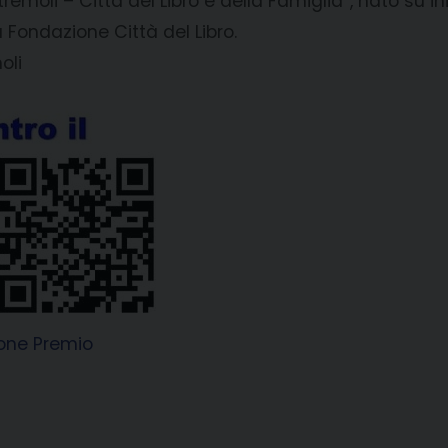
tremoli – Città del Libro e della Famiglia”, nato su i
 Fondazione Città del Libro.
oli
one Premio