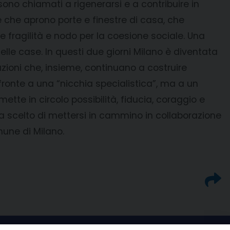
 sono chiamati a rigenerarsi e a contribuire in
e che aprono porte e finestre di casa, che
e fragilità e nodo per la coesione sociale. Una
nelle case. In questi due giorni Milano è diventata
ciazioni che, insieme, continuano a costruire
onte a una “nicchia specialistica”, ma a un
mette in circolo possibilità, fiducia, coraggio e
ha scelto di mettersi in cammino in collaborazione
mune di Milano.