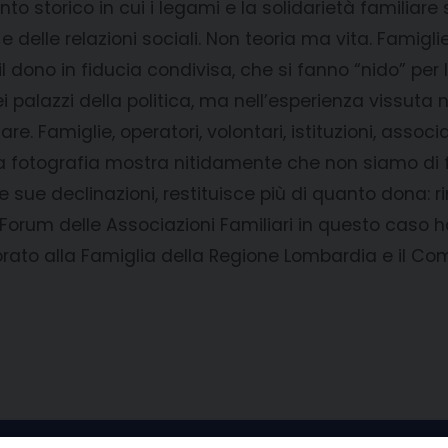
to storico in cui i legami e la solidarietà familiare
delle relazioni sociali. Non teoria ma vita. Famigli
 dono in fiducia condivisa, che si fanno “nido” per l
i palazzi della politica, ma nell’esperienza vissuta 
are. Famiglie, operatori, volontari, istituzioni, asso
 fotografia mostra nitidamente che non siamo di fr
le sue declinazioni, restituisce più di quanto dona: ri
l Forum delle Associazioni Familiari in questo caso 
ssorato alla Famiglia della Regione Lombardia e il Co