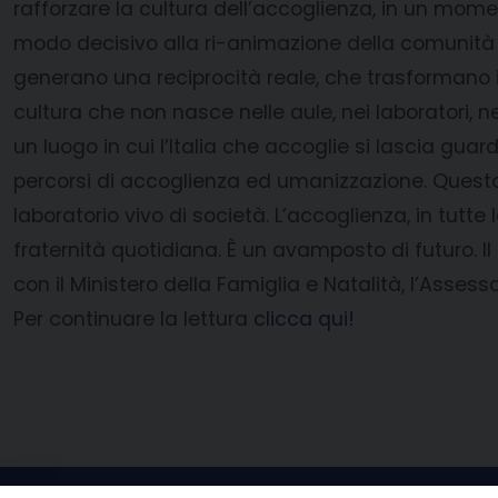
rafforzare la cultura dell’accoglienza, in un momen
modo decisivo alla ri-animazione della comunità e 
generano una reciprocità reale, che trasformano il
cultura che non nasce nelle aule, nei laboratori, ne
un luogo in cui l’Italia che accoglie si lascia guard
percorsi di accoglienza ed umanizzazione. Questa
laboratorio vivo di società. L’accoglienza, in tutte 
fraternità quotidiana. È un avamposto di futuro. I
con il Ministero della Famiglia e Natalità, l’Asse
Per continuare la lettura
clicca qui!