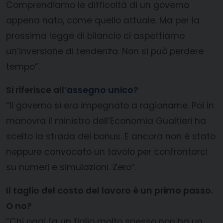
Comprendiamo le difficoltà di un governo
appena nato, come quello attuale. Ma per la
prossima legge di bilancio ci aspettiamo
un’inversione di tendenza. Non si può perdere
tempo”.
Si riferisce all’
assegno unico
?
“Il governo si era impegnato a ragionarne. Poi in
manovra il ministro dell’Economia Gualtieri ha
scelto la strada dei bonus. E ancora non è stato
neppure convocato un tavolo per confrontarci
su numeri e simulazioni. Zero”.
Il taglio del costo del lavoro è un primo passo.
O no?
“Chi oggi fa un figlio molto spesso non ha un