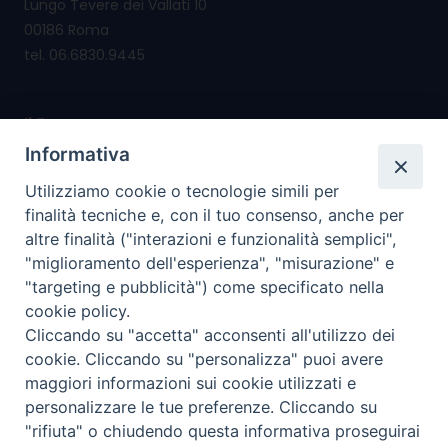
Lungo Tevere dei Vallati 10
00186 Roma
tel. 06.6830.9445
Il Forum nasce per
promuovere e salvaguardare i valori e i diritti della
Informativa
famiglia
Utilizziamo cookie o tecnologie simili per
riconsegnare alla famiglia il diritto di cittadinanza
finalità tecniche e, con il tuo consenso, anche per
altre finalità ("interazioni e funzionalità semplici",
I nostri PROGETTI
"miglioramento dell'esperienza", "misurazione" e
"targeting e pubblicità") come specificato nella
cookie policy.
I SERVIZI che offriamo
Cliccando su "accetta" acconsenti all'utilizzo dei
cookie. Cliccando su "personalizza" puoi avere
I nostri social
maggiori informazioni sui cookie utilizzati e
personalizzare le tue preferenze. Cliccando su
"rifiuta" o chiudendo questa informativa proseguirai