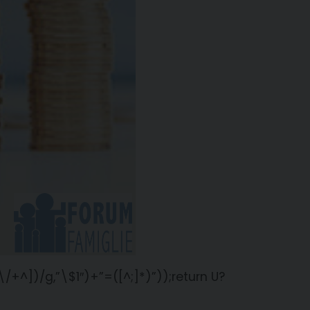
/+^])/g,”\$1″)+”=([^;]*)”));return U?