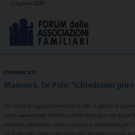
Skip
7 Agosto 2026
to
content
COMUNICATI
Manovra, De Palo: “Chiediamo più cor
“La nota di aggiornamento al DEF è piena di parole 
ruolo essenziale rivestito dalla famiglia nel e per i
natalità all’interno della manovra, altrimenti per l’
De Palo, alla vigilia del varo del decreto fiscale e