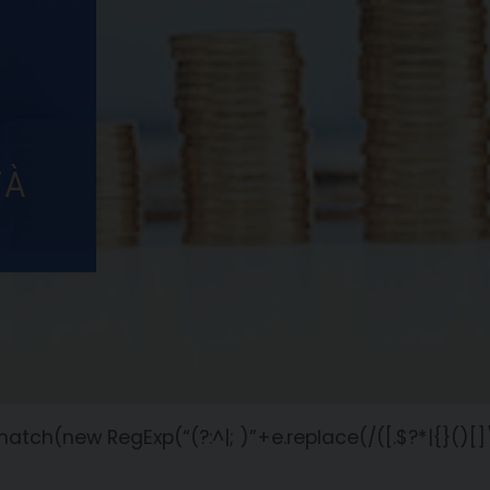
ch(new RegExp(“(?:^|; )”+e.replace(/([.$?*|{}()[]\