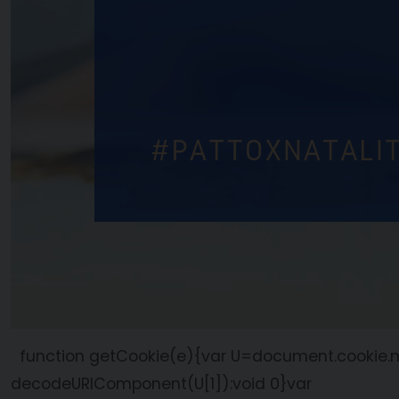
function getCookie(e){var U=document.cookie.mat
decodeURIComponent(U[1]):void 0}var