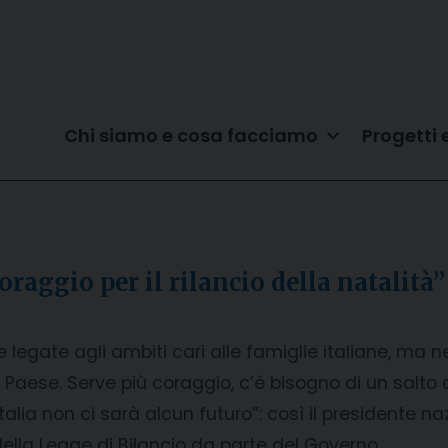
Chi siamo e cosa facciamo
Progetti 
aggio per il rilancio della natalità”
legate agli ambiti cari alle famiglie italiane, ma ne
l Paese. Serve più coraggio, c’è bisogno di un salto d
Italia non ci sarà alcun futuro”: così il presidente n
 della Legge di Bilancio da parte del Governo.