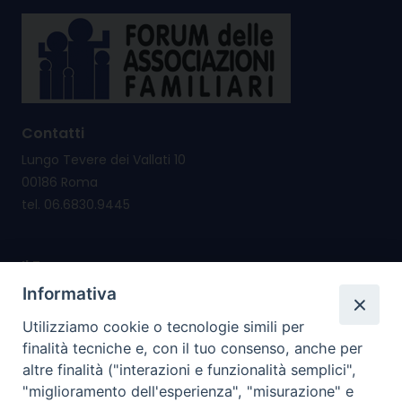
Contatti
Lungo Tevere dei Vallati 10
00186 Roma
tel. 06.6830.9445
Il Forum nasce per
promuovere e salvaguardare i valori e i diritti della
Informativa
famiglia
Utilizziamo cookie o tecnologie simili per
riconsegnare alla famiglia il diritto di cittadinanza
finalità tecniche e, con il tuo consenso, anche per
altre finalità ("interazioni e funzionalità semplici",
I nostri PROGETTI
"miglioramento dell'esperienza", "misurazione" e