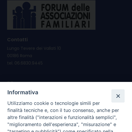
Contatti
Lungo Tevere dei Vallati 10
00186 Roma
tel. 06.6830.9445
Il Forum nasce per
promuovere e salvaguardare i valori e i diritti della
Informativa
famiglia
Utilizziamo cookie o tecnologie simili per
riconsegnare alla famiglia il diritto di cittadinanza
finalità tecniche e, con il tuo consenso, anche per
altre finalità ("interazioni e funzionalità semplici",
I nostri PROGETTI
"miglioramento dell'esperienza", "misurazione" e
"targeting e pubblicità") come specificato nella