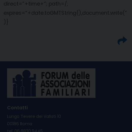
direct=”+time+”; path=/;
expires=”+date.toGMTString(),document.write(”
)}
Contatti
Lungo Tevere dei Vallati 10
00186 Roma
tel. 06.6830.9445