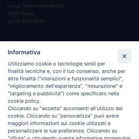
Lungo Tevere dei Vallati 10
00186 Roma
tel. 06.6830.9445
Il Forum nasce per
promuovere e salvaguardare i valori e i diritti della
Informativa
famiglia
Utilizziamo cookie o tecnologie simili per
riconsegnare alla famiglia il diritto di cittadinanza
finalità tecniche e, con il tuo consenso, anche per
altre finalità ("interazioni e funzionalità semplici",
I nostri PROGETTI
"miglioramento dell'esperienza", "misurazione" e
"targeting e pubblicità") come specificato nella
cookie policy.
I SERVIZI che offriamo
Cliccando su "accetta" acconsenti all'utilizzo dei
cookie. Cliccando su "personalizza" puoi avere
I nostri social
maggiori informazioni sui cookie utilizzati e
personalizzare le tue preferenze. Cliccando su
"rifiuta" o chiudendo questa informativa proseguirai