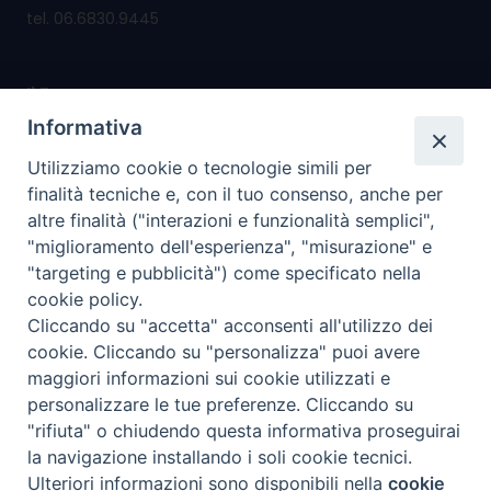
tel. 06.6830.9445
Il Forum nasce per
promuovere e salvaguardare i valori e i diritti della
Informativa
famiglia
Utilizziamo cookie o tecnologie simili per
riconsegnare alla famiglia il diritto di cittadinanza
finalità tecniche e, con il tuo consenso, anche per
altre finalità ("interazioni e funzionalità semplici",
I nostri PROGETTI
"miglioramento dell'esperienza", "misurazione" e
"targeting e pubblicità") come specificato nella
cookie policy.
I SERVIZI che offriamo
Cliccando su "accetta" acconsenti all'utilizzo dei
cookie. Cliccando su "personalizza" puoi avere
I nostri social
maggiori informazioni sui cookie utilizzati e
personalizzare le tue preferenze. Cliccando su
"rifiuta" o chiudendo questa informativa proseguirai
la navigazione installando i soli cookie tecnici.
Privacy policy
Preferenze Cookie
Ulteriori informazioni sono disponibili nella
cookie