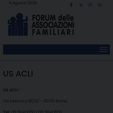
Skip
9 Agosto 2026
to
content
US ACLI
US ACLI
Via Marcora 18/20 – 00153 Roma
Tel:
06 5840650 | 06 5840652