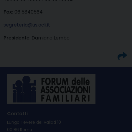
Fax:
06 5840564
segreteria@us.acli.it
Presidente
: Damiano Lembo
Contatti
Lungo Tevere dei Vallati 10
00186 Roma