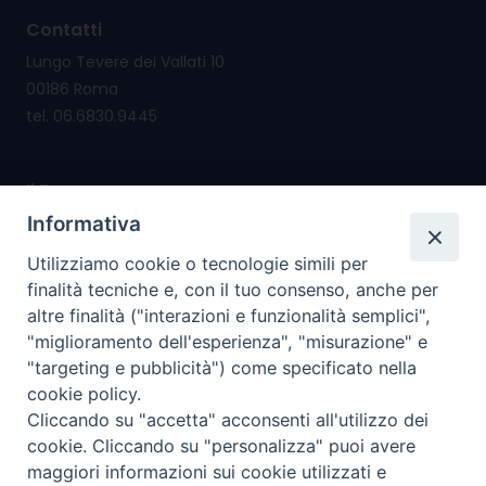
Contatti
Lungo Tevere dei Vallati 10
00186 Roma
tel. 06.6830.9445
Il Forum nasce per
promuovere e salvaguardare i valori e i diritti della
Informativa
famiglia
Utilizziamo cookie o tecnologie simili per
riconsegnare alla famiglia il diritto di cittadinanza
finalità tecniche e, con il tuo consenso, anche per
altre finalità ("interazioni e funzionalità semplici",
I nostri PROGETTI
"miglioramento dell'esperienza", "misurazione" e
"targeting e pubblicità") come specificato nella
cookie policy.
I SERVIZI che offriamo
Cliccando su "accetta" acconsenti all'utilizzo dei
cookie. Cliccando su "personalizza" puoi avere
I nostri social
maggiori informazioni sui cookie utilizzati e