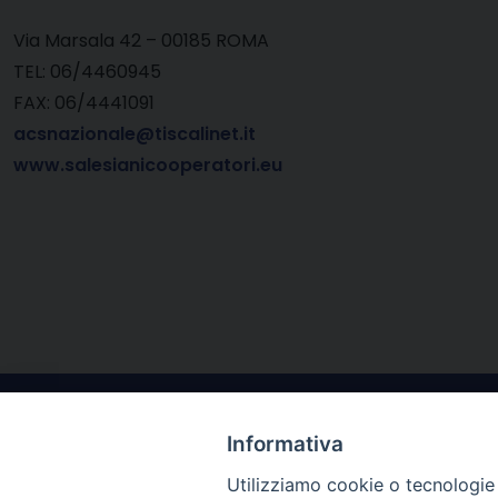
Via Marsala 42 – 00185 ROMA
TEL: 06/4460945
FAX: 06/4441091
acsnazionale@tiscalinet.it
www.salesianicooperatori.eu
Informativa
Utilizziamo cookie o tecnologie s