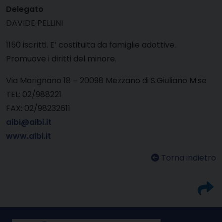
Delegato
DAVIDE PELLINI
1150 iscritti. E’ costituita da famiglie adottive.
Promuove i diritti del minore.
Via Marignano 18 – 20098 Mezzano di S.Giuliano M.se
TEL: 02/988221
FAX: 02/98232611
aibi@aibi.it
www.aibi.it
Torna indietro