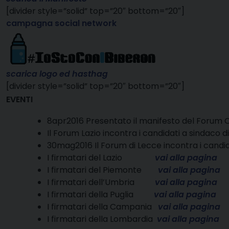
[divider style=”solid” top=”20″ bottom=”20″]
campagna social network
scarica logo ed hasthag
[divider style=”solid” top=”20″ bottom=”20″]
EVENTI
8apr2016 Presentato il manifesto de
Il Forum Lazio incontra i candidati a sindac
30mag2016 Il Forum di Lecce incont
I firmatari del Lazio
vai alla pagina
I firmatari del Piemonte
vai alla pagina
I firmatari dell’Umbria
vai alla pagina
I firmatari della Puglia
vai alla pagina
I firmatari della Campania
vai alla pagina
I firmatari della Lombardia
vai alla pagina