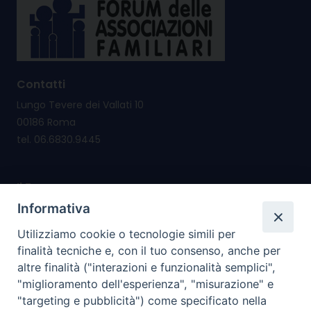
Contatti
Lungo Tevere dei Vallati 10
00186 Roma
tel. 06.6830.9445
Il Forum nasce per
promuovere e salvaguardare i valori e i diritti della
Informativa
famiglia
Utilizziamo cookie o tecnologie simili per
riconsegnare alla famiglia il diritto di cittadinanza
finalità tecniche e, con il tuo consenso, anche per
altre finalità ("interazioni e funzionalità semplici",
I nostri PROGETTI
"miglioramento dell'esperienza", "misurazione" e
"targeting e pubblicità") come specificato nella