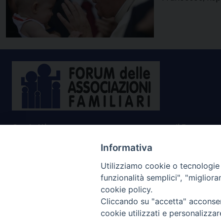
Contatti
Il Forum na
promuovere e 
Lungo Tevere dei Vallati 10
Informativa
diritti della f
00186 Roma
riconsegnare a
Utilizziamo cookie o tecnologie s
tel. 06.6830.9445
cittadinanza
funzionalità semplici", "miglior
cookie policy.
Cliccando su "accetta" acconsent
Privacy policy
cookie utilizzati e personalizza