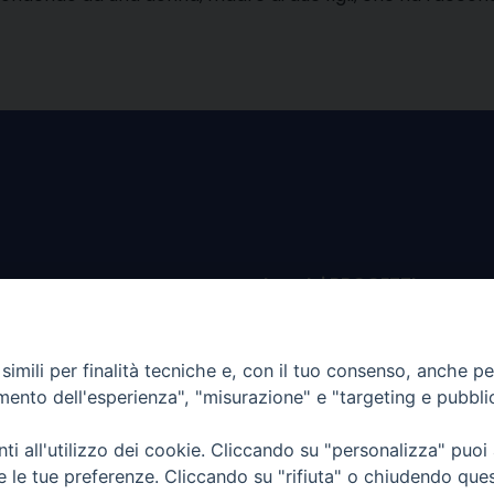
sce per
I nostri PROGETTI
salvaguardare i valori e i
amiglia
I SERVIZI che offriamo
lla famiglia il diritto di
imili per finalità tecniche e, con il tuo consenso, anche per 
amento dell'esperienza", "misurazione" e "targeting e pubbli
i all'utilizzo dei cookie. Cliccando su "personalizza" puoi
re le tue preferenze. Cliccando su "rifiuta" o chiudendo que