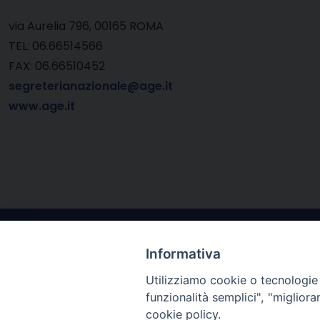
via Aurelia 796, 00165 ROMA
TEL: 06.66514566
FAX: 06.66510452
segreterianazionale@age.it
www.age.it
Informativa
Utilizziamo cookie o tecnologie s
funzionalità semplici", "miglior
cookie policy.