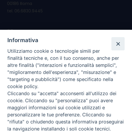
00186 Roma
tel. 06.6830.9445
Il Forum nasce per
promuovere e salvaguardare i valori e i diritti della
Informativa
famiglia
Utilizziamo cookie o tecnologie simili per
riconsegnare alla famiglia il diritto di cittadinanza
finalità tecniche e, con il tuo consenso, anche per
altre finalità ("interazioni e funzionalità semplici",
I nostri PROGETTI
"miglioramento dell'esperienza", "misurazione" e
"targeting e pubblicità") come specificato nella
cookie policy.
I SERVIZI che offriamo
Cliccando su "accetta" acconsenti all'utilizzo dei
cookie. Cliccando su "personalizza" puoi avere
I nostri social
maggiori informazioni sui cookie utilizzati e
personalizzare le tue preferenze. Cliccando su
"rifiuta" o chiudendo questa informativa proseguirai
la navigazione installando i soli cookie tecnici.
Privacy policy